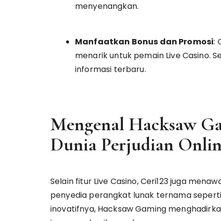
menyenangkan.
Manfaatkan Bonus dan Promosi
:
menarik untuk pemain Live Casino. S
informasi terbaru.
Mengenal Hacksaw Gam
Dunia Perjudian Onli
Selain fitur Live Casino, Ceri123 juga men
penyedia perangkat lunak ternama sepert
inovatifnya, Hacksaw Gaming menghadirka