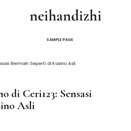
neihandizhi
SAMPLE PAGE
nsasi Bermain Seperti di Kasino Asli
o di Ceri123: Sensasi
ino Asli