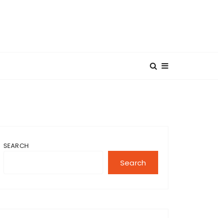
SEARCH
Search