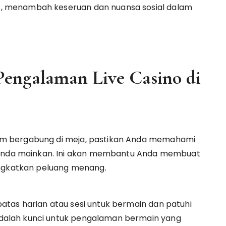
hat, menambah keseruan dan nuansa sosial dalam
engalaman Live Casino di
m bergabung di meja, pastikan Anda memahami
 Anda mainkan. Ini akan membantu Anda membuat
ingkatkan peluang menang.
atas harian atau sesi untuk bermain dan patuhi
 adalah kunci untuk pengalaman bermain yang