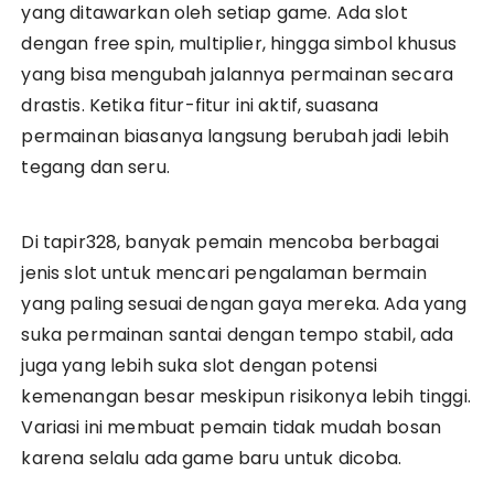
yang ditawarkan oleh setiap game. Ada slot
dengan free spin, multiplier, hingga simbol khusus
yang bisa mengubah jalannya permainan secara
drastis. Ketika fitur-fitur ini aktif, suasana
permainan biasanya langsung berubah jadi lebih
tegang dan seru.
Di tapir328, banyak pemain mencoba berbagai
jenis slot untuk mencari pengalaman bermain
yang paling sesuai dengan gaya mereka. Ada yang
suka permainan santai dengan tempo stabil, ada
juga yang lebih suka slot dengan potensi
kemenangan besar meskipun risikonya lebih tinggi.
Variasi ini membuat pemain tidak mudah bosan
karena selalu ada game baru untuk dicoba.