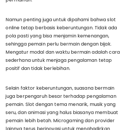
Namun penting juga untuk dipahami bahwa slot
online tetap berbasis keberuntungan. Tidak ada
pola pasti yang bisa menjamin kemenangan,
sehingga pemain perlu bermain dengan bijak.
Mengatur modal dan waktu bermain adalah cara
sederhana untuk menjaga pengalaman tetap
positif dan tidak berlebihan.
Selain faktor keberuntungan, suasana bermain
juga berpengaruh besar terhadap pengalaman
pemain. Slot dengan tema menarik, musik yang
seru, dan animasi yang halus biasanya membuat
pemain lebih betah. Microgaming dan provider
lainnya terus berinovasi untuk menghadirkan