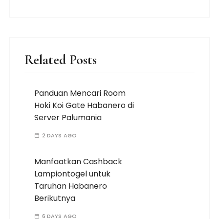
Related Posts
Panduan Mencari Room
Hoki Koi Gate Habanero di
Server Palumania
2 DAYS AGO
Manfaatkan Cashback
Lampiontogel untuk
Taruhan Habanero
Berikutnya
6 DAYS AGO