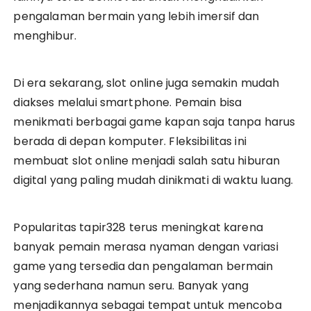
pengalaman bermain yang lebih imersif dan
menghibur.
Di era sekarang, slot online juga semakin mudah
diakses melalui smartphone. Pemain bisa
menikmati berbagai game kapan saja tanpa harus
berada di depan komputer. Fleksibilitas ini
membuat slot online menjadi salah satu hiburan
digital yang paling mudah dinikmati di waktu luang.
Popularitas tapir328 terus meningkat karena
banyak pemain merasa nyaman dengan variasi
game yang tersedia dan pengalaman bermain
yang sederhana namun seru. Banyak yang
menjadikannya sebagai tempat untuk mencoba