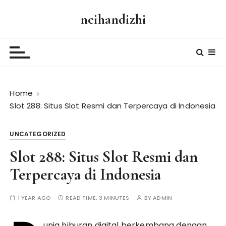
S
neihandizhi
k
i
p
t
o
c
Home
o
Slot 288: Situs Slot Resmi dan Terpercaya di Indonesia
n
t
e
UNCATEGORIZED
n
Slot 288: Situs Slot Resmi dan
t
Terpercaya di Indonesia
1 YEAR AGO
READ TIME:
3 MINUTES
BY
ADMIN
unia hiburan digital berkembang dengan