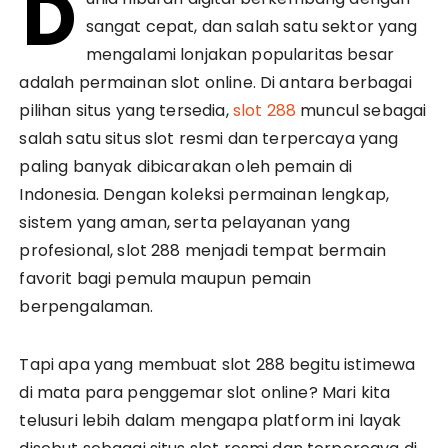
D
sangat cepat, dan salah satu sektor yang
mengalami lonjakan popularitas besar
adalah permainan slot online. Di antara berbagai
pilihan situs yang tersedia,
slot 288
muncul sebagai
salah satu situs slot resmi dan terpercaya yang
paling banyak dibicarakan oleh pemain di
Indonesia. Dengan koleksi permainan lengkap,
sistem yang aman, serta pelayanan yang
profesional, slot 288 menjadi tempat bermain
favorit bagi pemula maupun pemain
berpengalaman.
Tapi apa yang membuat slot 288 begitu istimewa
di mata para penggemar slot online? Mari kita
telusuri lebih dalam mengapa platform ini layak