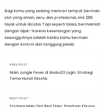
Bagi kamu yang sedang mencari tempat bermain
slot yang aman, seru, dan profesional, slot 288
layak untuk dicoba. Tapi seperti biasa, bermainlah
dengan bijak—karena kesenangan yang
sesungguhnya adalah ketika kamu bermain
dengan kontrol dan tanggung jawab.
PREV POST
Main Jungle Fever di Bosku33 Login: Strategi
Tema Hutan Eksotis
NEXT POST
Strategi Main Slot Red Tiger: Panduan Khusus