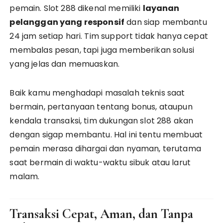
pemain. Slot 288 dikenal memiliki
layanan
pelanggan yang responsif
dan siap membantu
24 jam setiap hari. Tim support tidak hanya cepat
membalas pesan, tapi juga memberikan solusi
yang jelas dan memuaskan.
Baik kamu menghadapi masalah teknis saat
bermain, pertanyaan tentang bonus, ataupun
kendala transaksi, tim dukungan slot 288 akan
dengan sigap membantu. Hal ini tentu membuat
pemain merasa dihargai dan nyaman, terutama
saat bermain di waktu-waktu sibuk atau larut
malam.
Transaksi Cepat, Aman, dan Tanpa