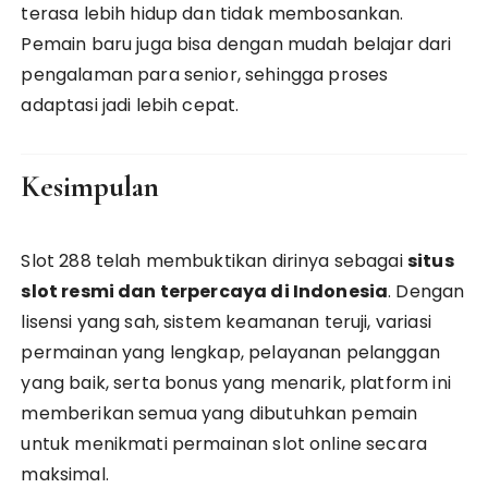
terasa lebih hidup dan tidak membosankan.
Pemain baru juga bisa dengan mudah belajar dari
pengalaman para senior, sehingga proses
adaptasi jadi lebih cepat.
Kesimpulan
Slot 288 telah membuktikan dirinya sebagai
situs
slot resmi dan terpercaya di Indonesia
. Dengan
lisensi yang sah, sistem keamanan teruji, variasi
permainan yang lengkap, pelayanan pelanggan
yang baik, serta bonus yang menarik, platform ini
memberikan semua yang dibutuhkan pemain
untuk menikmati permainan slot online secara
maksimal.