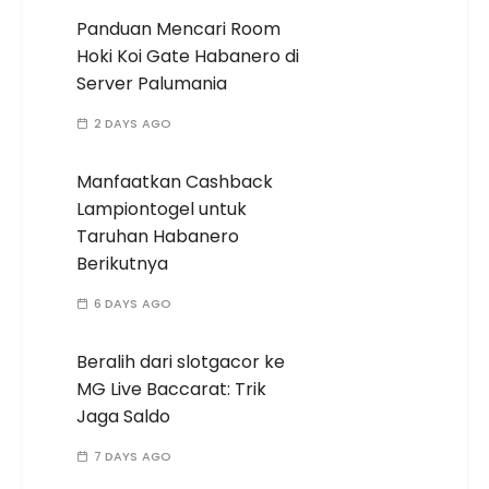
Panduan Mencari Room
Hoki Koi Gate Habanero di
Server Palumania
2 DAYS AGO
Manfaatkan Cashback
Lampiontogel untuk
Taruhan Habanero
Berikutnya
6 DAYS AGO
Beralih dari slotgacor ke
MG Live Baccarat: Trik
Jaga Saldo
7 DAYS AGO