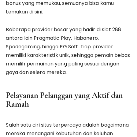
bonus yang memukau, semuanya bisa kamu
temukan di sini.
Beberapa provider besar yang hadir di slot 288
antara lain Pragmatic Play, Habanero,
Spadegaming, hingga PG Soft. Tiap provider
memiliki karakteristik unik, sehingga pemain bebas
memilih permainan yang paling sesuai dengan
gaya dan selera mereka.
Pelayanan Pelanggan yang Aktif dan
Ramah
Salah satu ciri situs terpercaya adalah bagaimana
mereka menangani kebutuhan dan keluhan