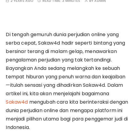
2 YEARS AGO
READ TIME:
3 MINUTES
BY
ADMIN
Di tengah gemuruh dunia perjudian online yang
serba cepat, Sakaw4d hadir seperti bintang yang
bersinar terang di malam gelap, menawarkan
pengalaman perjudian yang tak tertandingi.
Bayangkan Anda sedang melangkah ke sebuah
tempat hiburan yang penuh warna dan keajaiban
—itulah sensasi yang dihadirkan Sakaw4d. Dalam
artikel ini, kita akan menjelajahi bagaimana
Sakaw4d
mengubah cara kita berinteraksi dengan
dunia perjudian online dan mengapa platform ini
menjadi pilihan utama bagi para penggemar judi di
Indonesia.