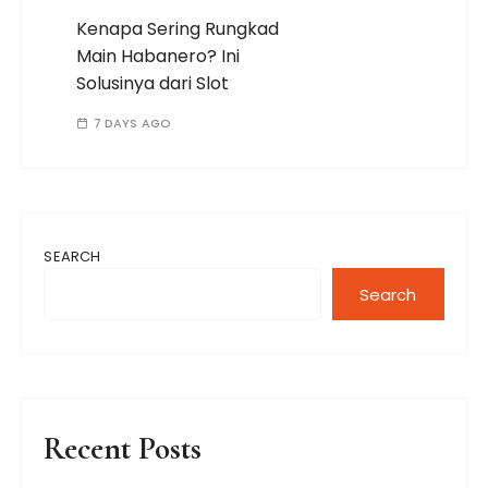
Kenapa Sering Rungkad
Main Habanero? Ini
Solusinya dari Slot
7 DAYS AGO
SEARCH
Search
Recent Posts