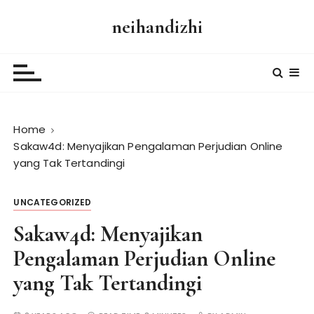
S
neihandizhi
k
i
p
t
o
c
Home
o
Sakaw4d: Menyajikan Pengalaman Perjudian Online
n
yang Tak Tertandingi
t
e
n
UNCATEGORIZED
t
Sakaw4d: Menyajikan
Pengalaman Perjudian Online
yang Tak Tertandingi