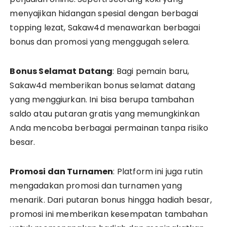
menyajikan hidangan spesial dengan berbagai
topping lezat, Sakaw4d menawarkan berbagai
bonus dan promosi yang menggugah selera.
Bonus Selamat Datang
: Bagi pemain baru,
Sakaw4d memberikan bonus selamat datang
yang menggiurkan. Ini bisa berupa tambahan
saldo atau putaran gratis yang memungkinkan
Anda mencoba berbagai permainan tanpa risiko
besar.
Promosi dan Turnamen
: Platform ini juga rutin
mengadakan promosi dan turnamen yang
menarik. Dari putaran bonus hingga hadiah besar,
promosi ini memberikan kesempatan tambahan