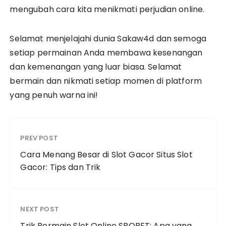
mengubah cara kita menikmati perjudian online.
Selamat menjelajahi dunia Sakaw4d dan semoga
setiap permainan Anda membawa kesenangan
dan kemenangan yang luar biasa. Selamat
bermain dan nikmati setiap momen di platform
yang penuh warna ini!
PREV POST
Cara Menang Besar di Slot Gacor Situs Slot
Gacor: Tips dan Trik
NEXT POST
Trik Bermain Slot Online SBOBET: Apa yang