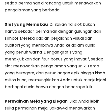
setiap permainan dirancang untuk menawarkan
pengalaman yang berbeda.
Slot yang Memukau
: Di Sakaw4d, slot bukan
hanya sekadar permainan dengan gulungan dan
simbol. Mereka adalah perjalanan visual dan
auditori yang membawa Anda ke dalam dunia
yang penuh warna. Dengan grafis yang
menakjubkan dan fitur bonus yang inovatif, setiap
slot menawarkan pengalaman yang unik. Tema
yang beragam, dari petualangan epik hingga kisah
mitos kuno, memungkinkan Anda untuk menjelajahi
berbagai dunia hanya dengan beberapa klik.
Permainan Meja yang Elegan
: Jika Anda lebih
suka permainan meja, Sakaw4d menawarkan