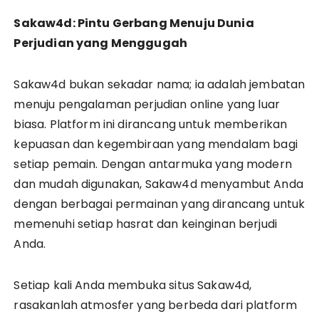
Sakaw4d: Pintu Gerbang Menuju Dunia
Perjudian yang Menggugah
Sakaw4d bukan sekadar nama; ia adalah jembatan
menuju pengalaman perjudian online yang luar
biasa. Platform ini dirancang untuk memberikan
kepuasan dan kegembiraan yang mendalam bagi
setiap pemain. Dengan antarmuka yang modern
dan mudah digunakan, Sakaw4d menyambut Anda
dengan berbagai permainan yang dirancang untuk
memenuhi setiap hasrat dan keinginan berjudi
Anda.
Setiap kali Anda membuka situs Sakaw4d,
rasakanlah atmosfer yang berbeda dari platform