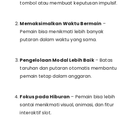
tombol atau membuat keputusan impulsif.
Memaksimalkan Waktu Bermain
–
Pemain bisa menikmati lebih banyak
putaran dalam waktu yang sama.
Pengelolaan Modal Lebih Baik
– Batas
taruhan dan putaran otomatis membantu
pemain tetap dalam anggaran.
Fokus pada Hiburan
– Pemain bisa lebih
santai menikmati visual, animasi, dan fitur
interaktif slot.