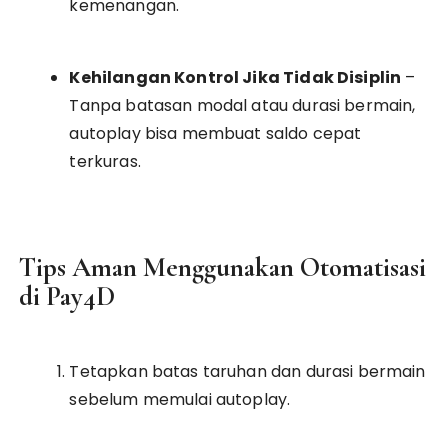
kemenangan.
Kehilangan Kontrol Jika Tidak Disiplin
–
Tanpa batasan modal atau durasi bermain,
autoplay bisa membuat saldo cepat
terkuras.
Tips Aman Menggunakan Otomatisasi
di Pay4D
Tetapkan batas taruhan dan durasi bermain
sebelum memulai autoplay.