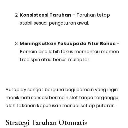
Konsistensi Taruhan
– Taruhan tetap
stabil sesuai pengaturan awal.
Meningkatkan Fokus pada Fitur Bonus
–
Pemain bisa lebih fokus memantau momen
free spin atau bonus multiplier.
Autoplay sangat berguna bagi pemain yang ingin
menikmati sensasi bermain slot tanpa terganggu
oleh tekanan keputusan manual setiap putaran.
Strategi Taruhan Otomatis