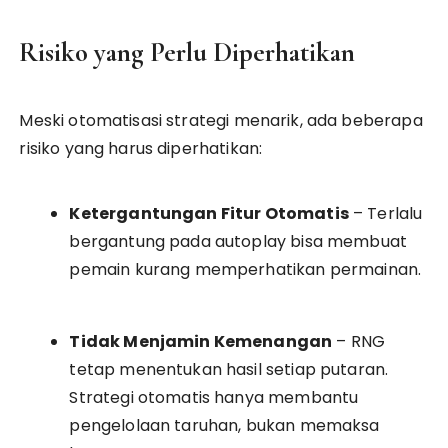
Risiko yang Perlu Diperhatikan
Meski otomatisasi strategi menarik, ada beberapa
risiko yang harus diperhatikan:
Ketergantungan Fitur Otomatis
– Terlalu
bergantung pada autoplay bisa membuat
pemain kurang memperhatikan permainan.
Tidak Menjamin Kemenangan
– RNG
tetap menentukan hasil setiap putaran.
Strategi otomatis hanya membantu
pengelolaan taruhan, bukan memaksa