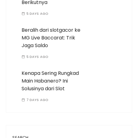
Berikutnya
5 DAYS AGO
Beralih dari slotgacor ke
MG Live Baccarat: Trik
Jaga Saldo
5 DAYS AGO
Kenapa Sering Rungkad
Main Habanero? Ini
Solusinya dari Slot
7 DAYS AGO
SEARCH