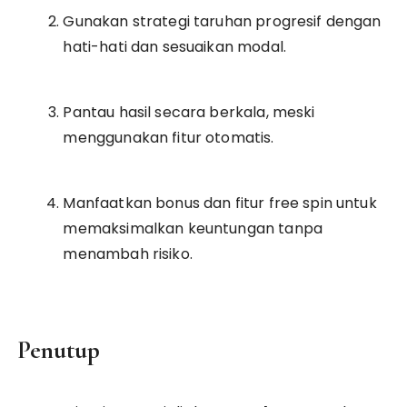
Gunakan strategi taruhan progresif dengan
hati-hati dan sesuaikan modal.
Pantau hasil secara berkala, meski
menggunakan fitur otomatis.
Manfaatkan bonus dan fitur free spin untuk
memaksimalkan keuntungan tanpa
menambah risiko.
Penutup