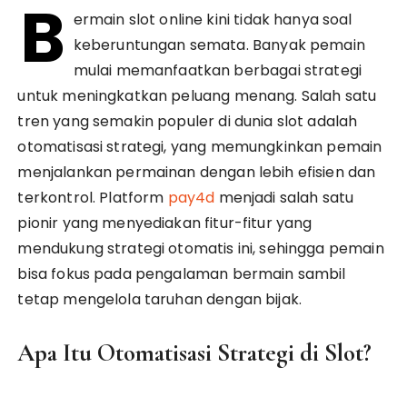
B
ermain slot online kini tidak hanya soal
keberuntungan semata. Banyak pemain
mulai memanfaatkan berbagai strategi
untuk meningkatkan peluang menang. Salah satu
tren yang semakin populer di dunia slot adalah
otomatisasi strategi, yang memungkinkan pemain
menjalankan permainan dengan lebih efisien dan
terkontrol. Platform
pay4d
menjadi salah satu
pionir yang menyediakan fitur-fitur yang
mendukung strategi otomatis ini, sehingga pemain
bisa fokus pada pengalaman bermain sambil
tetap mengelola taruhan dengan bijak.
Apa Itu Otomatisasi Strategi di Slot?