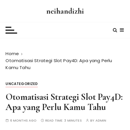
S
neihandizhi
k
i
p
t
o
c
Home
o
Otomatisasi Strategi Slot Pay4D: Apa yang Perlu
n
Kamu Tahu
t
e
n
UNCATEGORIZED
t
Otomatisasi Strategi Slot Pay4D:
Apa yang Perlu Kamu Tahu
6 MONTHS AGO
READ TIME:
3 MINUTES
BY
ADMIN