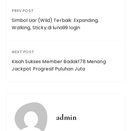
PREV POST
Simbol Liar (Wild) Terbaik: Expanding,
Walking, Sticky di luna99 login
NEXT POST
Kisah Sukses Member Badak178 Menang
Jackpot Progresif Puluhan Juta
admin