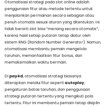
Otomatisasi strategi pada slot online adalah
penggunaan fitur atau metode tertentu untuk
menjalankan permainan secara sebagian atau
penuh otomatis sesuai aturan yang ditentukan. Ini
tidak berarti slot bisa “menang secara otomatis”,
karena hasil setiap putaran tetap diatur oleh
sistem RNG (Random Number Generator). Namun,
otomatisasi membantu pemain mengelola
taruhan, memanfaatkan fitur bonus, dan
memaksimalkan waktu bermain.
Di
pay4d
, otomatisasi strategi biasanya
diterapkan melalui fitur seperti
autoplay
,
pengaturan batas taruhan, dan penggunaan
strategi putaran tertentu yang mengikuti pola
tertentu. Fitur ini membantu pemain tetap disiplin