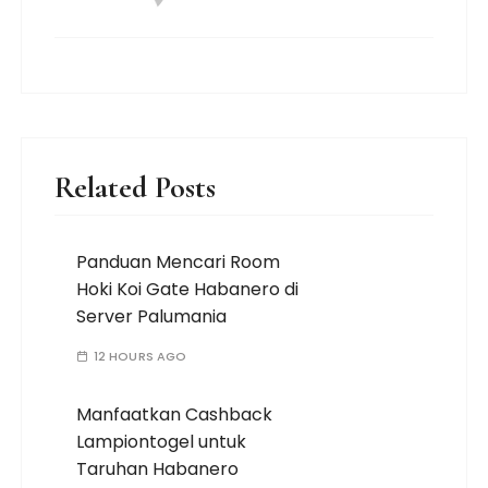
Related Posts
Panduan Mencari Room
Hoki Koi Gate Habanero di
Server Palumania
12 HOURS AGO
Manfaatkan Cashback
Lampiontogel untuk
Taruhan Habanero