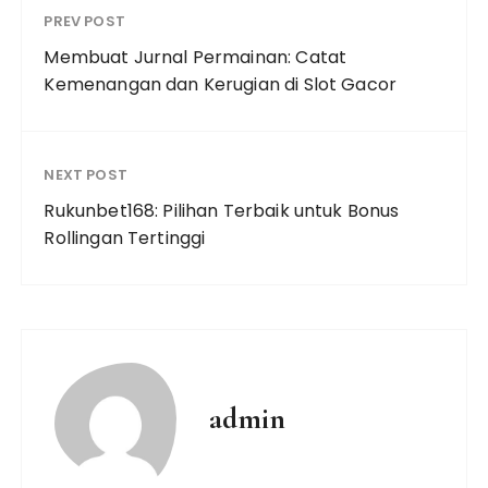
PREV POST
Membuat Jurnal Permainan: Catat
Kemenangan dan Kerugian di Slot Gacor
NEXT POST
Rukunbet168: Pilihan Terbaik untuk Bonus
Rollingan Tertinggi
admin