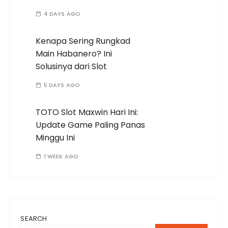
4 DAYS AGO
Kenapa Sering Rungkad
Main Habanero? Ini
Solusinya dari Slot
5 DAYS AGO
TOTO Slot Maxwin Hari Ini:
Update Game Paling Panas
Minggu Ini
1 WEEK AGO
SEARCH