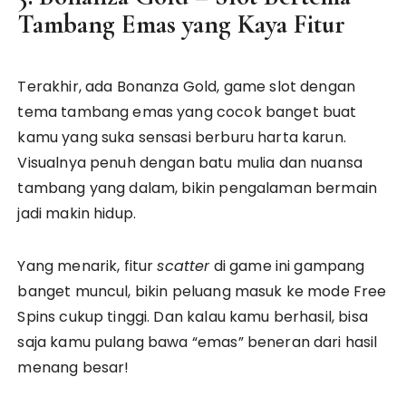
Tambang Emas yang Kaya Fitur
Terakhir, ada Bonanza Gold, game slot dengan
tema tambang emas yang cocok banget buat
kamu yang suka sensasi berburu harta karun.
Visualnya penuh dengan batu mulia dan nuansa
tambang yang dalam, bikin pengalaman bermain
jadi makin hidup.
Yang menarik, fitur
scatter
di game ini gampang
banget muncul, bikin peluang masuk ke mode Free
Spins cukup tinggi. Dan kalau kamu berhasil, bisa
saja kamu pulang bawa “emas” beneran dari hasil
menang besar!