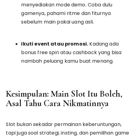
menyediakan mode demo. Coba dulu
gamenya, pahami ritme dan fiturnya
sebelum main pakai uang asli.
Ikuti event atau promosi.
Kadang ada
bonus free spin atau cashback yang bisa
nambah peluang kamu buat menang.
Kesimpulan: Main Slot Itu Boleh,
Asal Tahu Cara Nikmatinnya
Slot bukan sekadar permainan keberuntungan,
tapi juga soal strategi, insting, dan pemilihan game