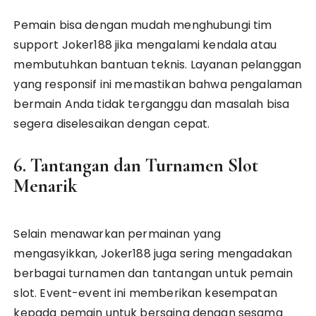
Pemain bisa dengan mudah menghubungi tim
support Joker188 jika mengalami kendala atau
membutuhkan bantuan teknis. Layanan pelanggan
yang responsif ini memastikan bahwa pengalaman
bermain Anda tidak terganggu dan masalah bisa
segera diselesaikan dengan cepat.
6. Tantangan dan Turnamen Slot
Menarik
Selain menawarkan permainan yang
mengasyikkan, Joker188 juga sering mengadakan
berbagai turnamen dan tantangan untuk pemain
slot. Event-event ini memberikan kesempatan
kepada pemain untuk bersaing dengan sesama