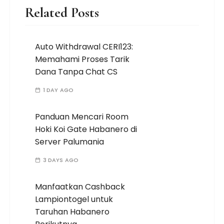
Related Posts
Auto Withdrawal CERI123:
Memahami Proses Tarik
Dana Tanpa Chat CS
1 DAY AGO
Panduan Mencari Room
Hoki Koi Gate Habanero di
Server Palumania
3 DAYS AGO
Manfaatkan Cashback
Lampiontogel untuk
Taruhan Habanero