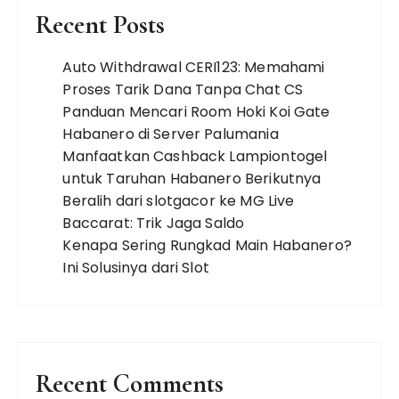
Recent Posts
Auto Withdrawal CERI123: Memahami
Proses Tarik Dana Tanpa Chat CS
Panduan Mencari Room Hoki Koi Gate
Habanero di Server Palumania
Manfaatkan Cashback Lampiontogel
untuk Taruhan Habanero Berikutnya
Beralih dari slotgacor ke MG Live
Baccarat: Trik Jaga Saldo
Kenapa Sering Rungkad Main Habanero?
Ini Solusinya dari Slot
Recent Comments