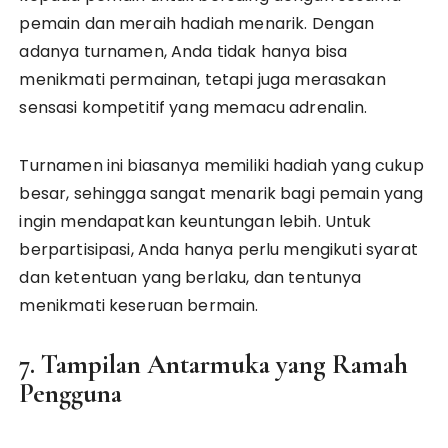
pemain dan meraih hadiah menarik. Dengan
adanya turnamen, Anda tidak hanya bisa
menikmati permainan, tetapi juga merasakan
sensasi kompetitif yang memacu adrenalin.
Turnamen ini biasanya memiliki hadiah yang cukup
besar, sehingga sangat menarik bagi pemain yang
ingin mendapatkan keuntungan lebih. Untuk
berpartisipasi, Anda hanya perlu mengikuti syarat
dan ketentuan yang berlaku, dan tentunya
menikmati keseruan bermain.
7. Tampilan Antarmuka yang Ramah
Pengguna