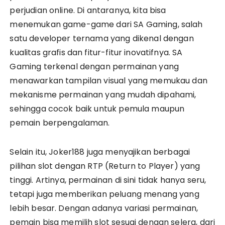
perjudian online. Di antaranya, kita bisa
menemukan game-game dari SA Gaming, salah
satu developer ternama yang dikenal dengan
kualitas grafis dan fitur-fitur inovatifnya. SA
Gaming terkenal dengan permainan yang
menawarkan tampilan visual yang memukau dan
mekanisme permainan yang mudah dipahami,
sehingga cocok baik untuk pemula maupun
pemain berpengalaman.
Selain itu, Joker188 juga menyajikan berbagai
pilihan slot dengan RTP (Return to Player) yang
tinggi. Artinya, permainan di sini tidak hanya seru,
tetapi juga memberikan peluang menang yang
lebih besar. Dengan adanya variasi permainan,
pemain bisa memilih slot sesuai dengan selera, dari