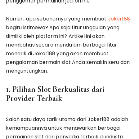
penggemar permainan judi online.
Namun, apa sebenarnya yang membuat
Joker188
begitu istimewa? Apa saja fitur unggulan yang
dimiliki oleh platform ini? Artikel ini akan
membahas secara mendalam berbagai fitur
menarik di Joker188 yang akan membuat
pengalaman bermain slot Anda semakin seru dan
menguntungkan.
1. Pilihan Slot Berkualitas dari
Provider Terbaik
Salah satu daya tarik utama dari Joker188 adalah
kemampuannya untuk menawarkan berbagai
permainan slot dari penyedia terbaik di industri