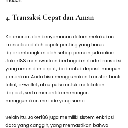
mudah.
4. Transaksi Cepat dan Aman
Keamanan dan kenyamanan dalam melakukan
transaksi adalah aspek penting yang harus
dipertimbangkan oleh setiap pemain judi online.
Joker188 menawarkan berbagai metode transaksi
yang aman dan cepat, baik untuk deposit maupun
penarikan. Anda bisa menggunakan transfer bank
lokal, e-wallet, atau pulsa untuk melakukan
deposit, serta menarik kemenangan
menggunakan metode yang sama.
Selain itu, Joker188 juga memiliki sistem enkripsi
data yang canggih, yang memastikan bahwa