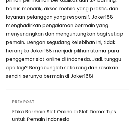
pilihan permainan berkualitas dari SA Gaming,
bonus menarik, akses mobile yang praktis, dan
layanan pelanggan yang responsif, Joker188
menghadirkan pengalaman bermain yang
menyenangkan dan menguntungkan bagi setiap
pemain. Dengan segudang kelebihan ini, tidak
heran jika Joker188 menjadi pilihan utama para
penggemar slot online di Indonesia. Jadi, tunggu
apa lagi? Bergabunglah sekarang dan rasakan
sendiri serunya bermain di Joker188!
PREV POST
Etika Bermain Slot Online di Slot Demo: Tips
untuk Pemain Indonesia