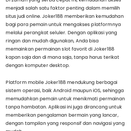
menjadi salah satu faktor penting dalam memilih
situs judi online. Joker188 memberikan kemudahan
bagi para pemain untuk mengakses platformnya
melalui perangkat seluler. Dengan aplikasi yang
ringan dan mudah digunakan, Anda bisa
memainkan permainan slot favorit di Joker188
kapan saja dan di mana saja, tanpa harus terikat
dengan komputer desktop.
Platform mobile Joker188 mendukung berbagai
sistem operasi, baik Android maupun iOS, sehingga
memudahkan pemain untuk menikmati permainan
tanpa hambatan. Aplikasi ini juga dirancang untuk
memberikan pengalaman bermain yang lancar,
dengan tampilan yang responsif dan navigasi yang