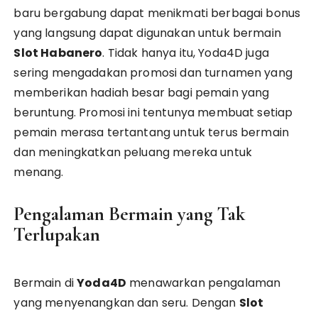
baru bergabung dapat menikmati berbagai bonus
yang langsung dapat digunakan untuk bermain
Slot Habanero
. Tidak hanya itu, Yoda4D juga
sering mengadakan promosi dan turnamen yang
memberikan hadiah besar bagi pemain yang
beruntung. Promosi ini tentunya membuat setiap
pemain merasa tertantang untuk terus bermain
dan meningkatkan peluang mereka untuk
menang.
Pengalaman Bermain yang Tak
Terlupakan
Bermain di
Yoda4D
menawarkan pengalaman
yang menyenangkan dan seru. Dengan
Slot