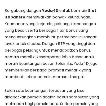
Bergabung dengan
Yoda4D
untuk bermain
Slot
Habanero
menawarkan banyak keuntungan.
Keamanan yang terjamin, peluang kemenangan
yang besar, serta berbagai fitur bonus yang
menguntungkan membuat permainan ini sangat
layak untuk dicoba. Dengan RTP yang tinggi dan
berbagai peluang untuk mendapatkan bonus,
pemain memiliki kesempatan lebih besar untuk
meraih keuntungan besar. Selain itu, Yoda4D juga
memberikan berbagai promosi menarik yang
membuat setiap pemain merasa dihargai.
Salah satu keuntungan terbesar yang bisa
didapatkan pemain adalah bonus sambutan yang
melimpah bagi pemain baru. Setiap pemain yang