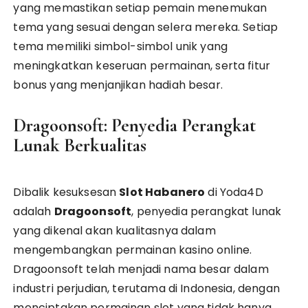
yang memastikan setiap pemain menemukan
tema yang sesuai dengan selera mereka. Setiap
tema memiliki simbol-simbol unik yang
meningkatkan keseruan permainan, serta fitur
bonus yang menjanjikan hadiah besar.
Dragoonsoft: Penyedia Perangkat
Lunak Berkualitas
Dibalik kesuksesan
Slot Habanero
di Yoda4D
adalah
Dragoonsoft
, penyedia perangkat lunak
yang dikenal akan kualitasnya dalam
mengembangkan permainan kasino online.
Dragoonsoft telah menjadi nama besar dalam
industri perjudian, terutama di Indonesia, dengan
menciptakan permainan slot yang tidak hanya