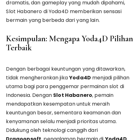
dramatis, dan gameplay yang mudah dipahami,
Slot Habanero di Yoda4D memberikan sensasi
bermain yang berbeda dari yang lain.
Kesimpulan: Mengapa Yoda4D Pilihan
Terbaik
Dengan berbagai keuntungan yang ditawarkan,
tidak mengherankan jika
Yoda4D
menjadi pilihan
utama bagi para penggemar permainan slot di
Indonesia. Dengan
Slot Habanero
, pemain
mendapatkan kesempatan untuk meraih
keuntungan besar, sementara keamanan dan
kenyamanan selalu menjadi prioritas utama.
Didukung oleh teknologi canggih dari
Dragoonsoft
, pengalaman bermain di
Yoda4D