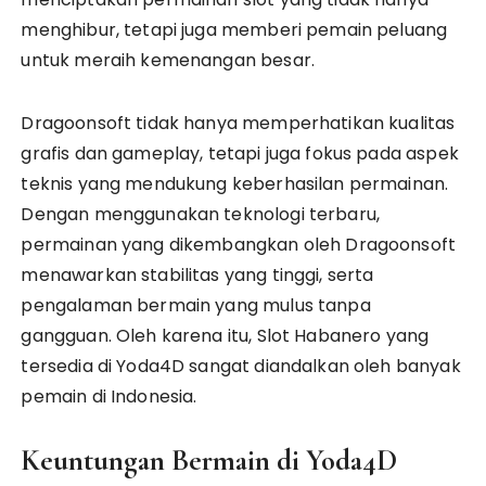
menghibur, tetapi juga memberi pemain peluang
untuk meraih kemenangan besar.
Dragoonsoft tidak hanya memperhatikan kualitas
grafis dan gameplay, tetapi juga fokus pada aspek
teknis yang mendukung keberhasilan permainan.
Dengan menggunakan teknologi terbaru,
permainan yang dikembangkan oleh Dragoonsoft
menawarkan stabilitas yang tinggi, serta
pengalaman bermain yang mulus tanpa
gangguan. Oleh karena itu, Slot Habanero yang
tersedia di Yoda4D sangat diandalkan oleh banyak
pemain di Indonesia.
Keuntungan Bermain di Yoda4D