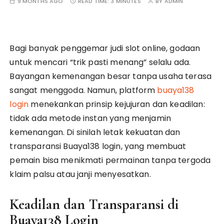
9 MONTHS AGO
READ TIME:
3 MINUTES
BY
ADMIN
Bagi banyak penggemar judi slot online, godaan
untuk mencari “trik pasti menang” selalu ada.
Bayangan kemenangan besar tanpa usaha terasa
sangat menggoda. Namun, platform
buaya138
login
menekankan prinsip kejujuran dan keadilan:
tidak ada metode instan yang menjamin
kemenangan. Di sinilah letak kekuatan dan
transparansi Buaya138 login, yang membuat
pemain bisa menikmati permainan tanpa tergoda
klaim palsu atau janji menyesatkan.
Keadilan dan Transparansi di
Buaya138 Login