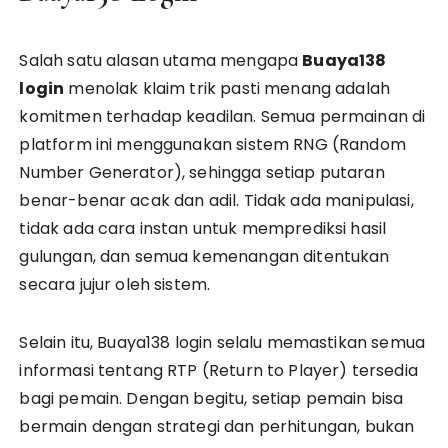
Salah satu alasan utama mengapa
Buaya138
login
menolak klaim trik pasti menang adalah
komitmen terhadap keadilan. Semua permainan di
platform ini menggunakan sistem RNG (Random
Number Generator), sehingga setiap putaran
benar-benar acak dan adil. Tidak ada manipulasi,
tidak ada cara instan untuk memprediksi hasil
gulungan, dan semua kemenangan ditentukan
secara jujur oleh sistem.
Selain itu, Buaya138 login selalu memastikan semua
informasi tentang RTP (Return to Player) tersedia
bagi pemain. Dengan begitu, setiap pemain bisa
bermain dengan strategi dan perhitungan, bukan