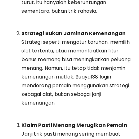
turut, itu hanyalah keberuntungan
sementara, bukan trik rahasia.
Strategi Bukan Jaminan Kemenangan
Strategi seperti mengatur taruhan, memilih
slot tertentu, atau memanfaatkan fitur
bonus memang bisa meningkatkan peluang
menang. Namun, itu tetap tidak menjamin
kemenangan mutlak. Buaya138 login
mendorong pemain menggunakan strategi
sebagai alat, bukan sebagai janji
kemenangan.
Klaim Pasti Menang Merugikan Pemain
Janji trik pasti menang sering membuat