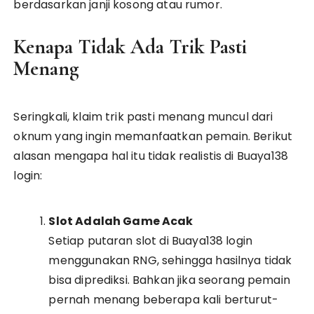
berdasarkan janji kosong atau rumor.
Kenapa Tidak Ada Trik Pasti
Menang
Seringkali, klaim trik pasti menang muncul dari
oknum yang ingin memanfaatkan pemain. Berikut
alasan mengapa hal itu tidak realistis di Buaya138
login:
Slot Adalah Game Acak
Setiap putaran slot di Buaya138 login
menggunakan RNG, sehingga hasilnya tidak
bisa diprediksi. Bahkan jika seorang pemain
pernah menang beberapa kali berturut-