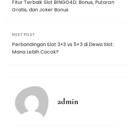
Fitur Terbaik Slot BINGO4D: Bonus, Putaran
Gratis, dan Joker Bonus
NEXT POST
Perbandingan Slot 3×3 vs 5×3 di Dewa Slot:
Mana Lebih Cocok?
admin