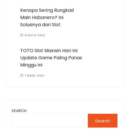
Kenapa Sering Rungkad
Main Habanero? Ini
Solusinya dari Slot
6 DAYS AGO
TOTO Slot Maxwin Hari Ini:
Update Game Paling Panas
Minggu Ini
1 WEEK AGO
SEARCH
Search