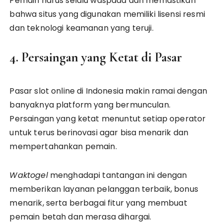
Pemain harus selalu waspada dan memastikan
bahwa situs yang digunakan memiliki lisensi resmi
dan teknologi keamanan yang teruji.
4. Persaingan yang Ketat di Pasar
Pasar slot online di Indonesia makin ramai dengan
banyaknya platform yang bermunculan.
Persaingan yang ketat menuntut setiap operator
untuk terus berinovasi agar bisa menarik dan
mempertahankan pemain.
Waktogel
menghadapi tantangan ini dengan
memberikan layanan pelanggan terbaik, bonus
menarik, serta berbagai fitur yang membuat
pemain betah dan merasa dihargai.